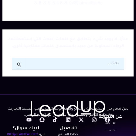
⒊⒏⒊⒌⒌O⒏⒏O√转ihbwel惠e6e
عذرًا، لا يوجد شيء يتطابق مع كلمات البحث التي استعملتها،
الرجاء المحاولة من جديد باستعمال كلمات مفتاحية أخرى.
البحث
عن:
نحن ندمج بين الاستراتيجية والإبداع والتكنولوجيا لتسريع نمو العلامة التجارية،
وتعظيم التأثير، وتحقيق نجاح ملموس في العالم الرقمي.
عن الشركة
Y
S
T
L
X
I
F
من نحن
o
n
i
i
-
n
a
تفاصيل
لديك سؤال؟
u
a
k
n
t
s
c
خدماتنا
خطط التسعير
البريد:
INFO@LEADUP.AGENCY