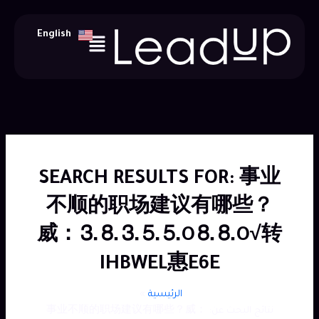
خطي
لى
Menu
English
لمحتوى
SEARCH RESULTS FOR:
事业
不顺的职场建议有哪些？
威：⒊⒏⒊⒌⒌O⒏⒏O√转
IHBWEL惠E6E
الرئيسية
نتائج البحث عن: 事业不顺的职场建议有哪些？威：