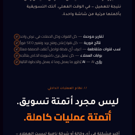
نتيجة للعميل — في الوقت الفعلي. آلتك التسويقية
بأكملها مرئية من شاشة واحدة.
تقارير موحدة
— كل القنوات وكل الحملات في عرض واحد
✓
نتائج فورية
— كل نقرة إعلان وفتح بريد وتغيير SEO فوراً
✓
نسب قنوات متقاطعة
— اعرف أي نقطة تواصل أغلقت الصفقة فعلاً
✓
بوابات العملاء
— كل عميل يرى داشبورده الخاص بنتائجه
✓
رؤى AI
— AI يُظهر ما يعمل وما لا يعمل والخطوة التالية
✓
// نظام العمليات الداخلي
ليس مجرد أتمتة تسويق.
أتمتة عمليات كاملة.
أكبر مشكلة في أي وكالة أو شركة نامية ليست العملاء —