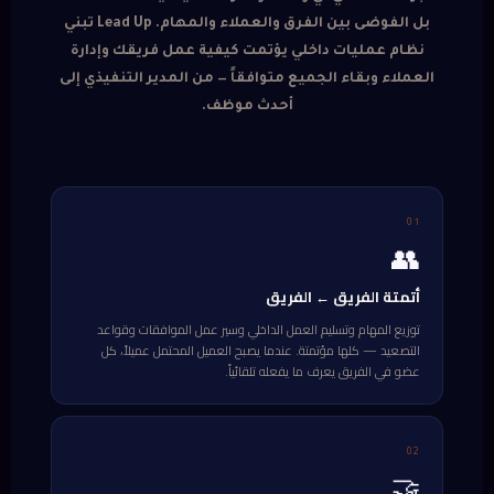
بل الفوضى بين الفرق والعملاء والمهام. Lead Up تبني
نظام عمليات داخلي يؤتمت كيفية عمل فريقك وإدارة
العملاء وبقاء الجميع متوافقاً — من المدير التنفيذي إلى
أحدث موظف.
01
👥
أتمتة الفريق ← الفريق
توزيع المهام وتسليم العمل الداخلي وسير عمل الموافقات وقواعد
التصعيد — كلها مؤتمتة. عندما يصبح العميل المحتمل عميلاً، كل
عضو في الفريق يعرف ما يفعله تلقائياً.
02
🤝