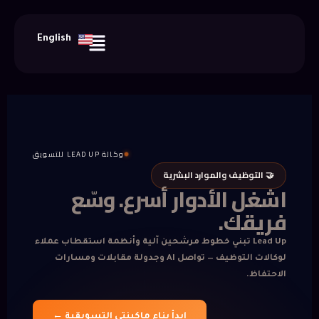
خطي
لى
Menu
English
لمحتوى
وكالة LEAD UP للتسويق
🤝 التوظيف والموارد البشرية
اشغل الأدوار أسرع. وسّع
فريقك.
Lead Up تبني خطوط مرشحين آلية وأنظمة استقطاب عملاء
لوكالات التوظيف — تواصل AI وجدولة مقابلات ومسارات
الاحتفاظ.
ابدأ بناء ماكينتي التسويقية ←