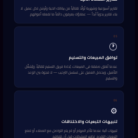
تقارير أسبوعية وشهرية تُولَّد تلقائياً من بياناتك الحية وتُرسَل لكل عميل. لا
بناء تقارير يدوياً أبداً — عملاؤك يعرفون دائماً ما تفعله أموالهم.
05
🕐
توافق المبيعات والتسليم
عندما تُغلق صفقة في المبيعات، يُحاط فريق التسليم تلقائياً، ويُشغَّل
التأهيل، ويحصل العميل على تسلسل الترحيب — لا فجوة بين الوعد
والتسليم.
06
⚙
تنبيهات التبعيات والاختناقات
تنبيهات آلية عندما تتأخر المهام أو لم يتم التواصل مع العملاء أو تمنع
التبعيات التقدم. تظهر المشكلات قبل أن تتفاقم.