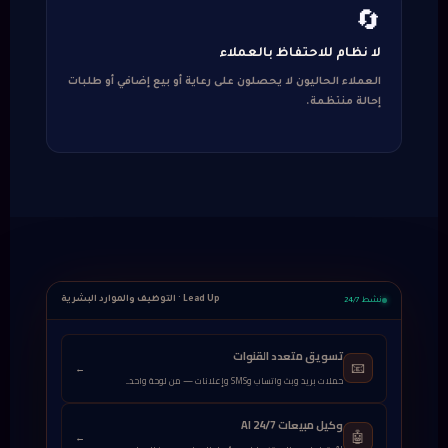
🔄
لا نظام للاحتفاظ بالعملاء
العملاء الحاليون لا يحصلون على رعاية أو بيع إضافي أو طلبات
إحالة منتظمة.
Lead Up · التوظيف والموارد البشرية
نشط 24/7
تسويق متعدد القنوات
📧
←
حملات بريد وبث واتساب وSMS وإعلانات — من لوحة واحد...
وكيل مبيعات AI 24/7
🤖
←