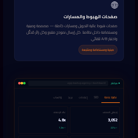
🌐
صفحات الهبوط والمسارات
صفحات هبوط عالية التحويل ومسارات كاملة — مصممة ومبنية
ومستضافة داخل نظامنا. كل إرسال نموذج متتبع وكل زائر مُحلَّل
واختبار A/B تلقائي.
مبنية ومستضافة ومتتبعة
● مباشر
app.leadup.agency / dashboard
نظرة عامة
SEO
إعلانات
بريد
واتساب
إجمالي العملاء
عائد الإعلانات
4.8x
3,052
↑ +1.2x
↑ +22%