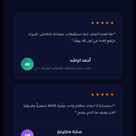
★★★★★
“Lead Up أتمتت خط استقطاب عملائنا بالكامل. الإيراد
ارتفع 40% في أول 90 يوماً.”
أحمد الراشد
AK
صاحب عمل التوظيف والموارد البشرية · دبي
★★★★★
“استبدلنا 5 أدوات بنظام واحد. وفّرنا $600 شهرياً وفريقنا
الآن يعرف ما الذي ينجح.”
سارة مارتينيز
SM