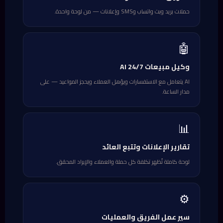
حملات بريد وبث واتساب وSMS وإعلانات — من لوحة واحدة.
🤖
وكيل مبيعات AI 24/7
AI يتعامل مع الاستفسارات ويؤهل العملاء ويحجز المواعيد — على
مدار الساعة.
📊
تقارير الإعلانات وتتبع العائد
لوحة كاملة تُظهر تكلفة كل حملة والعملاء والإيراد المحقق.
⚙️
سير عمل الفريق والعمليات