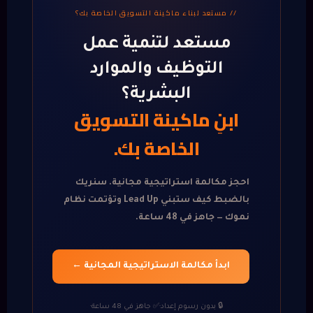
// مستعد لبناء ماكينة التسويق الخاصة بك؟
مستعد لتنمية عمل
التوظيف والموارد
البشرية؟
ابنِ ماكينة التسويق
الخاصة بك.
احجز مكالمة استراتيجية مجانية. سنريك
بالضبط كيف ستبني Lead Up وتؤتمت نظام
نموك — جاهز في 48 ساعة.
ابدأ مكالمة الاستراتيجية المجانية ←
🔒 بدون رسوم إعداد
·
✅ جاهز في 48 ساعة
·