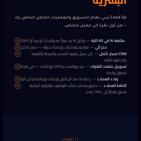
Lead Up تبني نظام التسويق والعمليات الكامل الخاص بك
— من أول نقرة إلى عميل مخلص.
متابعة AI في 60 ثانية
— وكيل AI يرد فوراً عبر واتساب أو بريد أو SMS
✓
حجز آلي
— مواعيد وتذكيرات وإعادة جدولة — بدون تدخل
✓
CRM مسار كامل
— كل عميل متتبع: المصدر والمرحلة والقيمة
✓
والخطوة التالية
تسويق متعدد القنوات
— بريد وواتساب وSMS وإعلانات — في لوحة
✓
تسويق واحدة
ولاء العملاء
— رعاية ما بعد الإغلاق وإحالات وإعادة تفاعل آلية
✓
التقاط العملاء
— جميع مصادر عملاء التوظيف والموارد البشرية
✓
تتدفق تلقائياً إلى CRM واحد
// الميزات