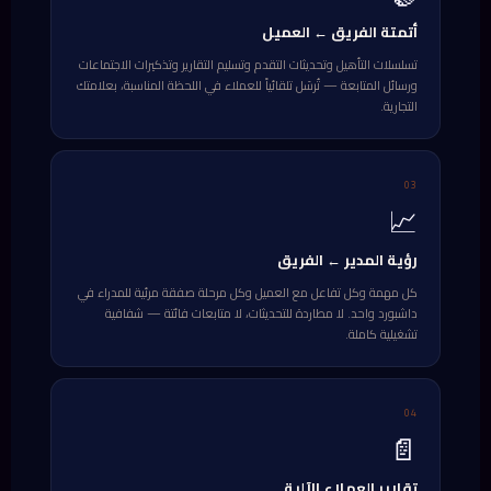
أتمتة الفريق ← العميل
تسلسلات التأهيل وتحديثات التقدم وتسليم التقارير وتذكيرات الاجتماعات
ورسائل المتابعة — تُرسَل تلقائياً للعملاء في اللحظة المناسبة، بعلامتك
التجارية.
03
📈
رؤية المدير ← الفريق
كل مهمة وكل تفاعل مع العميل وكل مرحلة صفقة مرئية للمدراء في
داشبورد واحد. لا مطاردة للتحديثات، لا متابعات فائتة — شفافية
تشغيلية كاملة.
04
📄
تقارير العملاء الآلية