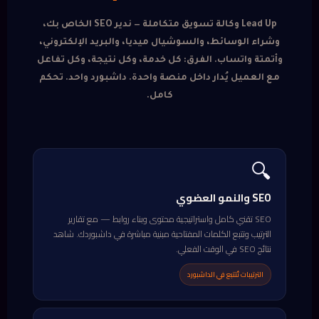
Lead Up وكالة تسويق متكاملة — ندير SEO الخاص بك،
وشراء الوسائط، والسوشيال ميديا، والبريد الإلكتروني،
وأتمتة واتساب. الفرق: كل خدمة، وكل نتيجة، وكل تفاعل
مع العميل يُدار داخل منصة واحدة. داشبورد واحد. تحكم
كامل.
🔍
SEO والنمو العضوي
SEO تقني كامل واستراتيجية محتوى وبناء روابط — مع تقارير
الترتيب وتتبع الكلمات المفتاحية مبنية مباشرة في داشبوردك. شاهد
نتائج SEO في الوقت الفعلي.
الترتيبات تُتتبع في الداشبورد