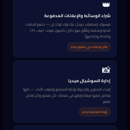
👑
شراء الوسائط والإعلانات المدفوعة
فيسبوك، إنستغرام، جوجل، تيك توك، لينكد إن — جميع الحملات
مُدارة ومحسّنة ومُبلَّغ عنها داخل داشبورد موحد. اعرف CPL
وROAS وROI فوراً.
نتائج الإعلانات في داشبورد واحد
📸
إدارة السوشيال ميديا
إنشاء المحتوى والجدولة وإدارة المجتمع وتحليلات الأداء — كلها
يتعامل معها فريقنا وتظهر في منصتك. كل منشور وكل تفاعل
متتبع.
رؤية كاملة وتحكم تام