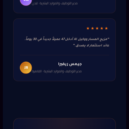
مدير التوظيف والموارد البشرية · لندن
★★★★★
“مزيج المسار ووكيل AI أدخل 47 عميلاً جديداً في 30 يوماً.
عائد استثمار لا يصدق.”
جيمس ريفيرا
JR
مدير التوظيف والموارد البشرية · القاهرة