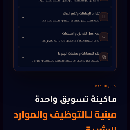
AI يتعامل مع الاستفسارات ويؤهل العملاء ويحجز الموا...
تقارير الإعلانات وتتبع العائد
📊
←
لوحة كاملة تُظهر تكلفة كل حملة والعملاء والإيراد ا...
سير عمل الفريق والعمليات
⚙️
←
توزيع المهام وتتبع أداء العميل وإدارة التواصل في م...
بناء المسارات وصفحات الهبوط
🚀
←
صفحات هبوط ومسارات عملاء مخصصة لـالتوظيف والموارد ...
// حل LEAD UP
ماكينة تسويق واحدة
مبنية لـالتوظيف والموارد
البشرية