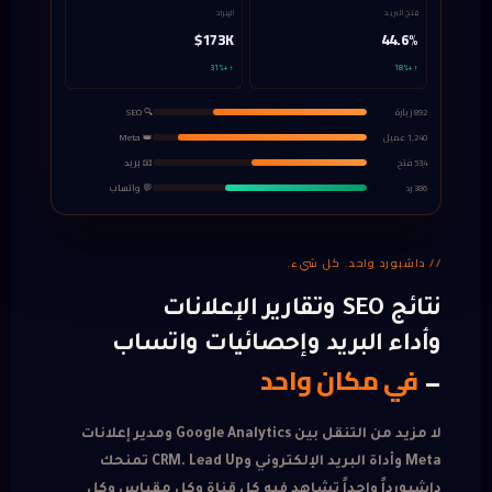
فتح البريد
الإيراد
$173K
44.6%
↑ +31%
↑ +18%
🔍 SEO
892 زيارة
👑 Meta
1,240 عميل
📧 بريد
534 فتح
💬 واتساب
386 رد
// داشبورد واحد. كل شيء.
نتائج SEO وتقارير الإعلانات
وأداء البريد وإحصائيات واتساب
في مكان واحد
—
لا مزيد من التنقل بين Google Analytics ومدير إعلانات
Meta وأداة البريد الإلكتروني وCRM. Lead Up تمنحك
داشبورداً واحداً تشاهد فيه كل قناة وكل مقياس وكل