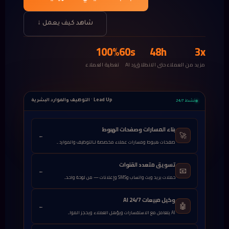
شاهد كيف يعمل ↓
100%
60s
48h
3x
مزيد من العملاء
حتى الانطلاق
رد AI
تغطية العملاء
Lead Up · التوظيف والموارد البشرية
نشط 24/7
بناء المسارات وصفحات الهبوط
🚀
←
صفحات هبوط ومسارات عملاء مخصصة لـالتوظيف والموارد ...
تسويق متعدد القنوات
📧
←
حملات بريد وبث واتساب وSMS وإعلانات — من لوحة واحد...
وكيل مبيعات AI 24/7
🤖
←
AI يتعامل مع الاستفسارات ويؤهل العملاء ويحجز الموا...