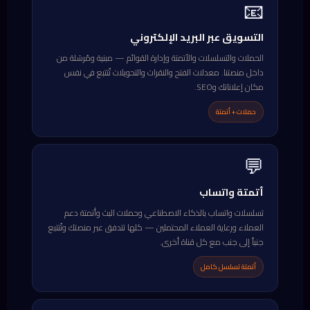
📧
التسويق عبر البريد الإلكتروني
الحملات والتسلسلات والأتمتة وإدارة القوائم — مبنية ومُرسَلة من
داخل منصتنا. معدلات الفتح والنقرات والتحويلات تُتتبع في نفس
مكان إعلاناتك وSEO.
حملات + أتمتة
💬
أتمتة واتساب
تسلسلات واتساب بالذكاء الاصطناعي وحملات البث وأتمتة دعم
العملاء ورعاية العملاء المحتملين — كلها تتدفق عبر منصتك وتُتتبع
جنباً إلى جنب مع كل قناة أخرى.
أتمتة تسلسل كامل