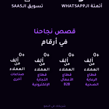
أتمتة الـWHATSAPP
تسويق الـSAAS
قصص نجاحنا
في أرقام
0
+
0
+
0
+
0
+
ألف
ألف
ألف
ألف
من
من
من
من
العملاء
العملاء
العملاء
العملاء
صناعات
قطاع
قطاع
قطاع
أخرى
الرعاية
الأعمال
التجارة
الصحية
B2B
الإلكترونية
شريكك في النمو