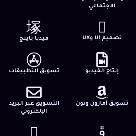
الاجتماعي
تصميم UI وUX
ميديا باينج
إنتاج الفيديو
تسويق التطبيقات
تسويق أمازون ونون
التسويق عبر البريد
الإلكتروني