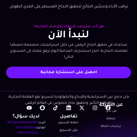
نراقب الأداء ونحسّن النتائج لتحقيق النجاح المستمر على المدى الطويل.
هل أنت مستعد للارتقاء بعلامتك التجارية؟
لنبدأ الآن
نساعدك في تحقيق النجاح الرقمي من خلال استراتيجيات مصممة خصيصًا
لعلامتك التجارية. احجز استشارتك المجانية اليوم لرفع عملك إلى المستوى
التالي!
احصل على استشارة مجانية
نحن ندمج بين الاستراتيجية والإبداع والتكنولوجيا لتسريع نمو العلامة التجارية،
وتعظيم التأثير، وتحقيق نجاح ملموس في العالم الرقمي.
عن الشركة
Y
S
T
L
X
I
F
من نحن
o
n
i
i
-
n
a
تفاصيل
لديك سؤال؟
u
a
k
n
t
s
c
خدماتنا
خطط التسعير
البريد:
INFO@LEADUP.AGENCY
t
p
t
k
w
t
e
دراسات الحالة
الهاتف:
+966550603630
u
c
o
e
i
a
b
دليل التسويق
+201061396835
b
h
k
d
t
g
o